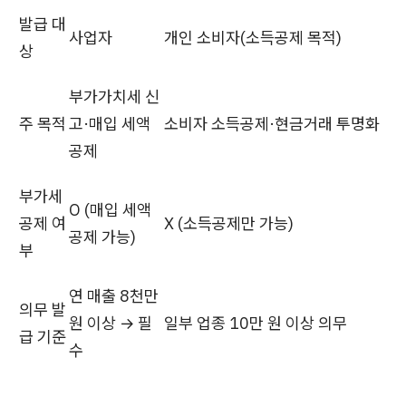
발급 대
사업자
개인 소비자(소득공제 목적)
상
부가가치세 신
주 목적
고·매입 세액
소비자 소득공제·현금거래 투명화
공제
부가세
O (매입 세액
공제 여
X (소득공제만 가능)
공제 가능)
부
연 매출 8천만
의무 발
원 이상 → 필
일부 업종 10만 원 이상 의무
급 기준
수