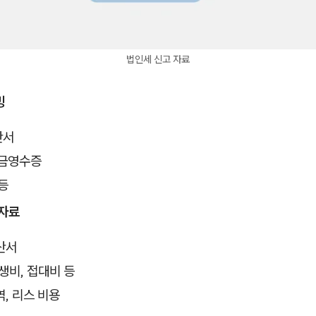
법인세 신고 자료
빙
산서
금영수증
등
 자료
산서
생비, 접대비 등
, 리스 비용