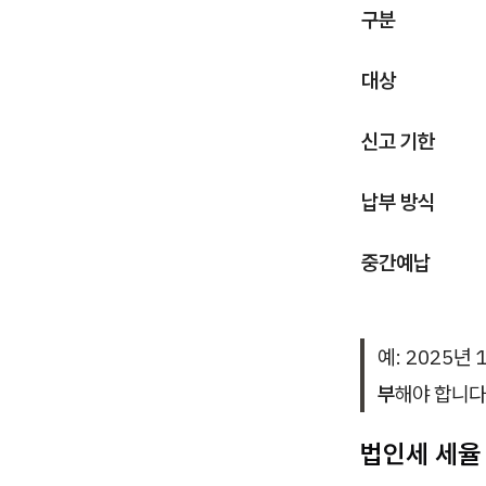
구분
대상
신고 기한
납부 방식
중간예납
예: 2025년
부
해야 합니다
법인세 세율