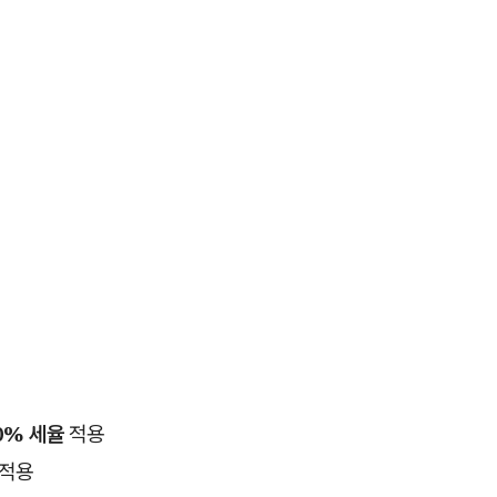
0% 세율
적용
 적용