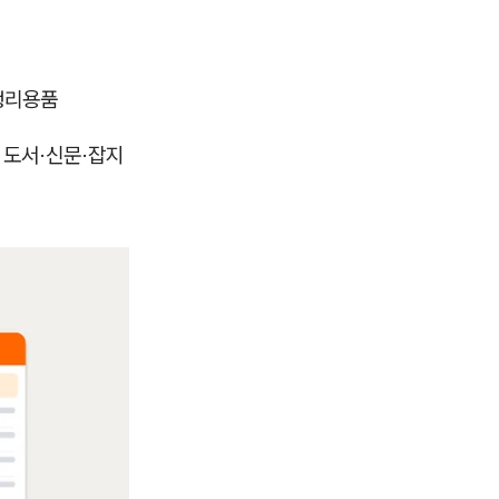
 생리용품
, 도서·신문·잡지