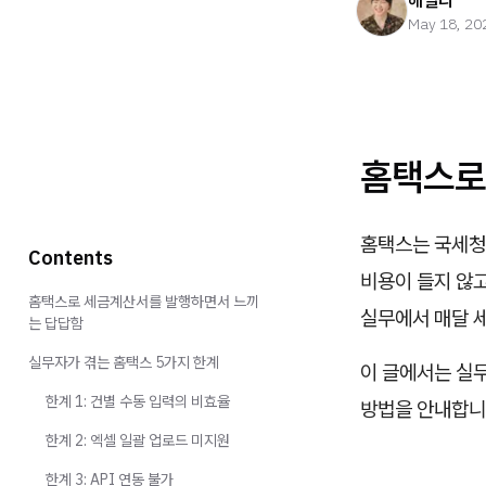
헤일리
May 18, 20
홈택스로
홈택스는 국세청
Contents
비용이 들지 않
홈택스로 세금계산서를 발행하면서 느끼
실무에서 매달 
는 답답함
실무자가 겪는 홈택스 5가지 한계
이 글에서는 실무
한계 1: 건별 수동 입력의 비효율
방법을 안내합니
한계 2: 엑셀 일괄 업로드 미지원
한계 3: API 연동 불가